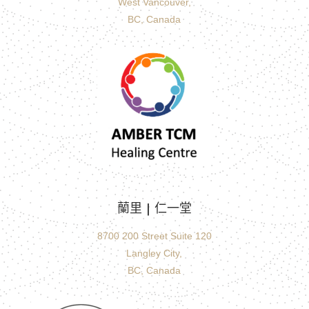
West Vancouver,
BC, Canada
蘭里 |
仁一堂
8700 200 Street Suite 120
Langley City,
BC, Canada