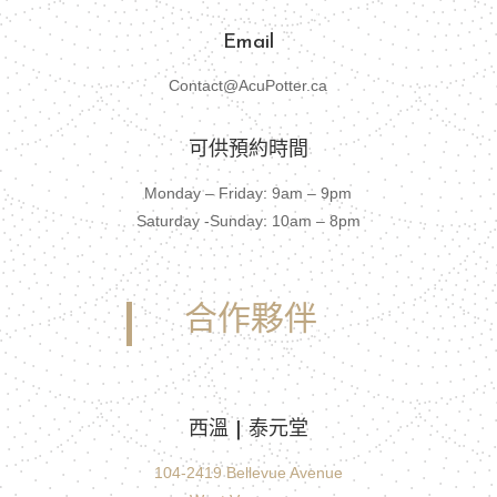
Email
Contact@AcuPotter.ca
可供預約時間
Monday – Friday: 9am – 9pm
Saturday -Sunday: 10am – 8pm
合作夥伴
西溫 | 泰元堂
104-2419 Bellevue Avenue