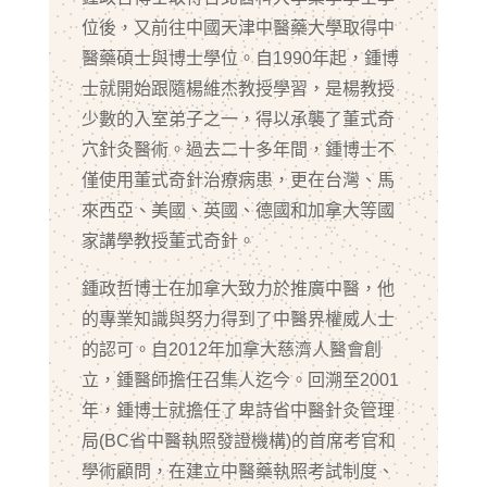
位後，又前往中國天津中醫藥大學取得中
醫藥碩士與博士學位。自1990年起，鍾博
士就開始跟隨楊維杰教授學習，是楊教授
少數的入室弟子之一，得以承襲了董式奇
穴針灸醫術。過去二十多年間，鍾博士不
僅使用董式奇針治療病患，更在台灣、馬
來西亞、美國、英國、德國和加拿大等國
家講學教授董式奇針。
鍾政哲博士在加拿大致力於推廣中醫，他
的專業知識與努力得到了中醫界權威人士
的認可。自2012年加拿大慈濟人醫會創
立，鍾醫師擔任召集人迄今。回溯至2001
年，鍾博士就擔任了卑詩省中醫針灸管理
局(BC省中醫執照發證機構)的首席考官和
學術顧問，在建立中醫藥執照考試制度、