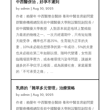
中西醫併治，好孕不遲到
by
admin
|
Aug 30, 2025
作者：賴榮年 中西醫整合醫師 養和中醫首席顧問愛
群醫療機構總院長前中國醫藥大學附設醫院副院長 /
前中國醫藥大學教授 人類原本就是地球上繁殖能
力最差的物種之一。一次月經週期中，只有短短幾
天能受孕，機率也不過25%。生育能力正常的夫
妻，10%未必能在想懷孕的第一年成功，5%的夫妻
也未必能在第二年如願以償。隨時代變遷，女性面
臨職場競爭壓力，或各種環境污染等問題，讓越來
越多的不孕症浮上檯面，成為困擾社會、家庭嚴重
的「不可承受之痛」。...
乳癌的「雜草多元管理」治療策略
by
admin
|
Aug 30, 2025
作者：賴榮年 中西醫整合醫師 養和中醫首席顧問愛
群醫療機構總院長前中國醫藥大學附設醫院副院長 /