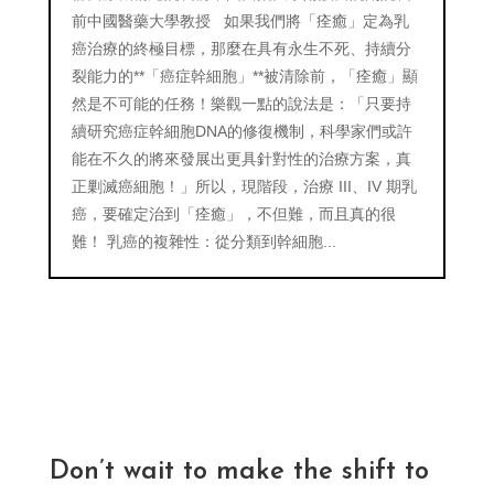
前中國醫藥大學教授 如果我們將「痊癒」定為乳
癌治療的終極目標，那麼在具有永生不死、持續分
裂能力的**「癌症幹細胞」**被清除前，「痊癒」顯
然是不可能的任務！樂觀一點的說法是：「只要持
續研究癌症幹細胞DNA的修復機制，科學家們或許
能在不久的將來發展出更具針對性的治療方案，真
正剿滅癌細胞！」所以，現階段，治療 III、IV 期乳
癌，要確定治到「痊癒」，不但難，而且真的很
難！ 乳癌的複雜性：從分類到幹細胞...
Don’t wait to make the shift to