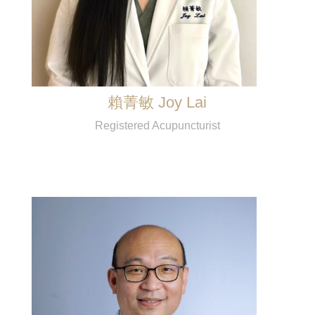
賴菁敏 Joy Lai
Registered Acupuncturist