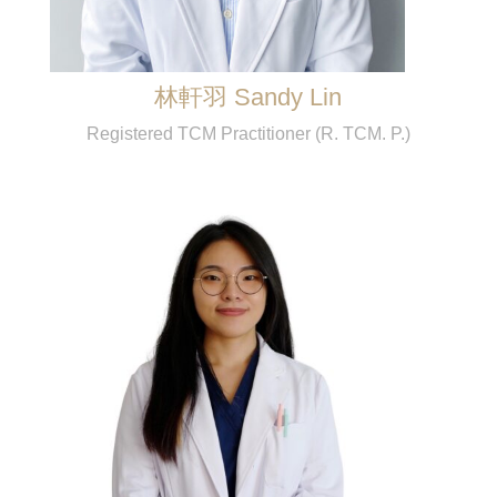
林軒羽 Sandy Lin
Registered TCM Practitioner (R. TCM. P.)