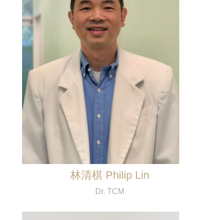
林清棋 Philip Lin
Dr. TCM