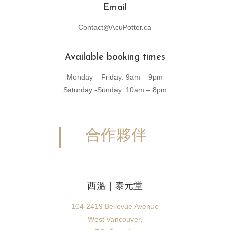
Email
Contact@AcuPotter.ca
Available booking times
Monday – Friday: 9am – 9pm
Saturday -Sunday: 10am – 8pm
合作夥伴
西溫 | 泰元堂
104-2419 Bellevue Avenue
West Vancouver,