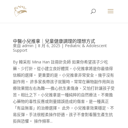
中醫小兒推拿｜兒童健康調理的理想方式
來自
admin
|
8 月 6, 2025
|
Pediatric & Adolescent
Support
By 韓采彤 Mina Han 註冊針灸師 如果你希望孩子少吃
藥、少打針，從小建立良好體質，小兒推拿將是你最值得
信賴的選擇。 更重要的是，小兒推拿非常安全，幾乎沒有
副作用。 許多家長帶孩子就醫時，常常在藥物副作用與治
療效果間左右為難──擔心抗生素傷身、又怕打針讓孩子受
苦。相比之下，小兒推拿是一種純粹的自然療法，不需擔
心藥物的毒性反應或劑量錯誤造成的傷害，是一種真正
「有益無害」的治療選擇。 此外，小兒推拿效果穩定、不
易反彈，手法很輕柔操作舒適，孩子不會對看醫生產生抗
拒與恐懼。 操作頻率...