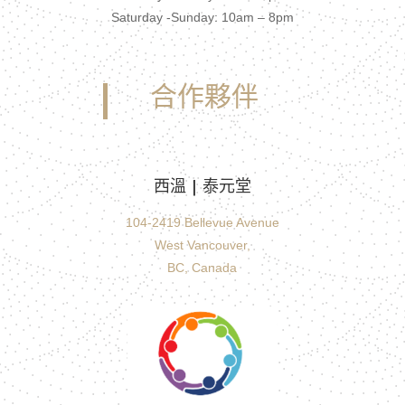
Saturday -Sunday: 10am – 8pm
合作夥伴
西溫 | 泰元堂
104-2419 Bellevue Avenue
West Vancouver,
BC, Canada