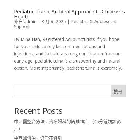
Pediatric Tuina: An Ideal Approach to Children’s
Health
來自
admin
|
8 月 6, 2025
|
Pediatric & Adolescent
Support
By Mina Han, Registered Acupuncturists If you hope
for your child to rely less on medications and
injections, and to build a strong constitution from an
early age, pediatric tuina is a trustworthy and natural
option. Most importantly, pediatric tuina is extremely...
搜尋
Recent Posts
中西醫整合療法，治療婦科的疑難雜症 （45分鐘訪談影
片）
中西醫併治，好孕不遲到