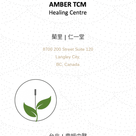
蘭里 |
仁一堂
8700 200 Street Suite 120
Langley City,
BC, Canada