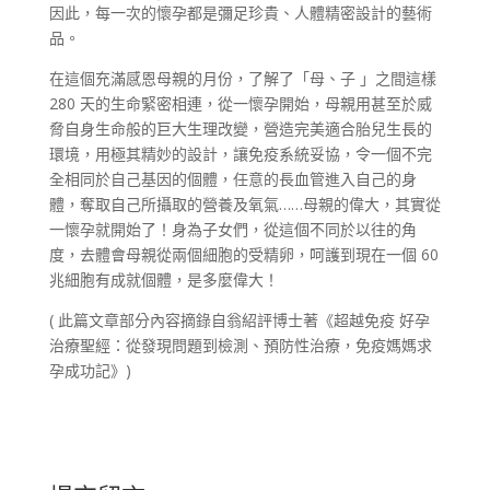
因此，每一次的懷孕都是彌足珍貴、人體精密設計的藝術
品。
在這個充滿感恩母親的月份，了解了「母、子 」之間這樣
280 天的生命緊密相連，從一懷孕開始，母親用甚至於威
脅自身生命般的巨大生理改變，營造完美適合胎兒生長的
環境，用極其精妙的設計，讓免疫系統妥協，令一個不完
全相同於自己基因的個體，任意的長血管進入自己的身
體，奪取自己所攝取的營養及氧氣……母親的偉大，其實從
一懷孕就開始了！身為子女們，從這個不同於以往的角
度，去體會母親從兩個細胞的受精卵，呵護到現在一個 60
兆細胞有成就個體，是多麼偉大！
( 此篇文章部分內容摘錄自翁紹評博士著《超越免疫 好孕
治療聖經：從發現問題到檢測、預防性治療，免疫媽媽求
孕成功記》)