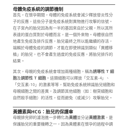
母體免疫系統的調節機制
首先，在懷孕期間，母體的免疫系統會減少釋放發炎性分
子的反應，這些分子是免疫系統對異物進行攻擊的信號。
在子宮內的胎兒因為有一半的基因來自於父親，所以其所
表達的蛋白質對於母體而言，是一個外來物。母體很自然
地產生免疫及排斥反應，胎兒最終之所以能繼續的存活，
端賴於母體免疫的調節，才能在即使辨識到類似「異體移
植」的胎兒，也不會產生過度的免疫反應，將胎兒排斥的
結果。
其次，母親的免疫系統會增加兩種細胞，稱為
誘導性 T 細
胞
及
調節性 T 細胞
。這類細胞可以釋放「交互素-4」、
「交互素-10」的激素等等，幫助免疫系統辨識胎兒細胞和
母親細胞之間的差異，及調節其他細胞（如：樹突細胞和
自然殺手細胞）的活性，從而避免（或減少）攻擊胎兒。
黃體素與HCG：胎兒的保護傘
母親排完卵的濾泡進一步轉化為
黃體
並分泌
黃體激素
，是
保護胎兒的重要機轉之一，因為黃體素在懷孕的過程中調