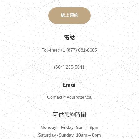
線上預約
電話
Toll-free: +1 (877) 681-6005
(604) 265-5041
Email
Contact@AcuPotter.ca
可供預約時間
Monday – Friday: 9am – 9pm
Saturday -Sunday: 10am – 8pm