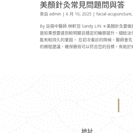
美顏針灸常見問題問與答
來自
admin
|
6 月 10, 2025
|
facial-acupuncture
By 註冊中醫師 林軒羽 Sandy LIN ＊美
是如果想要達到較明顯且穩定的輪廓提升、細紋淡化
能有較持久的鞏固。 在初次看診的時候，醫師會
的療程建議，確保療效可以符合您的目標，有助於維
地址