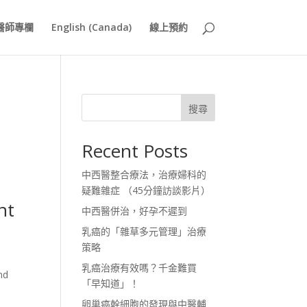
醫師專欄
English (Canada)
線上預約
搜尋
Recent Posts
中西醫整合療法，治療婦科的
疑難雜症 （45分鐘訪談影片）
nt
中西醫併治，好孕不遲到
乳癌的「雜草多元管理」治療
策略
乳癌治療有效嗎？千金難買
nd
「早知道」！
卵巢癌幹細胞的發現與中醫輔