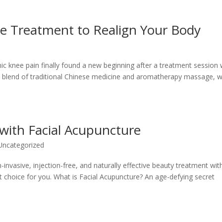
e Treatment to Realign Your Body
c knee pain finally found a new beginning after a treatment session 
ue blend of traditional Chinese medicine and aromatherapy massage, 
with Facial Acupuncture
Uncategorized
invasive, injection-free, and naturally effective beauty treatment wit
 choice for you. What is Facial Acupuncture? An age-defying secret