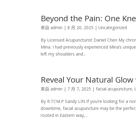
Beyond the Pain: One Kne
來自
admin
|
8 月 20, 2025
|
Uncategorized
By Licensed Acupuncturist Daniel Chen My chroni
Mina. I had previously experienced Mina’s uniq
left my shoulders and...
Reveal Your Natural Glow 
來自
admin
|
7 月 7, 2025
|
facial-acupuncture
,
By R.TCM.P Sandy LIN If you’re looking for a non-
downtime, facial acupuncture may be the perfect
rooted in Eastern way,...