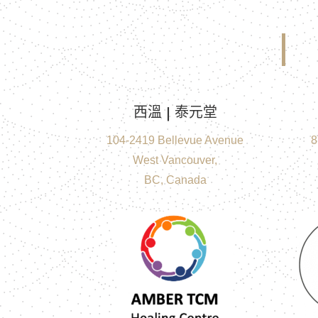
西溫 | 泰元堂
104-2419 Bellevue Avenue
8
West Vancouver,
BC, Canada